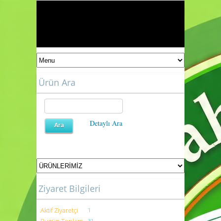
Ürün Ara
Detaylı Ara
Ziyaret Bilgileri
Aktif Ziyaretçi
1
31