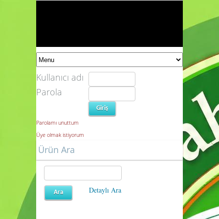
Kullanıcı adı
Parola
Parolamı unuttum
Üye olmak istiyorum
Ürün Ara
Detaylı Ara