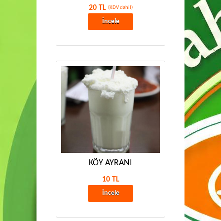
20 TL
(KDV dahil)
İncele
KÖY AYRANI
10 TL
İncele