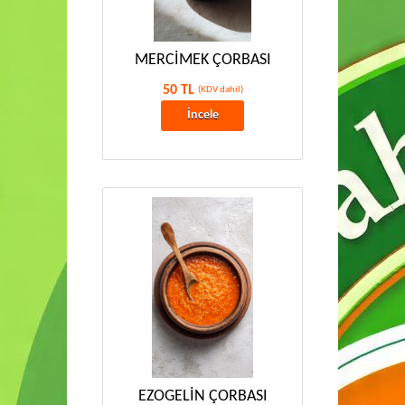
MERCİMEK ÇORBASI
50 TL
(KDV dahil)
İncele
EZOGELİN ÇORBASI