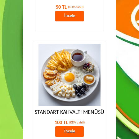
50 TL
(KDV dahil)
İncele
STANDART KAHVALTI MENÜSÜ
100 TL
(KDV dahil)
İncele