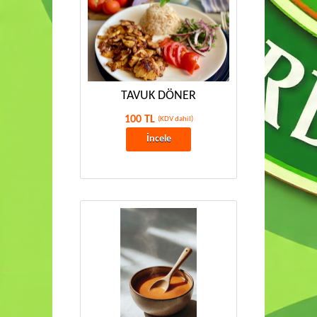
TAVUK DÖNER
100 TL
(KDV dahil)
İncele