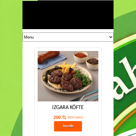
IZGARA KÖFTE
200 TL
(KDV dahil)
İncele